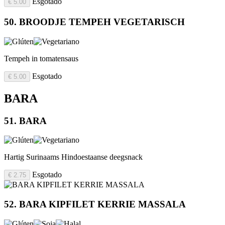
Esgotado
€ 5.00
50. BROODJE TEMPEH VEGETARISCH
Tempeh in tomatensaus
Esgotado
€ 5.00
BARA
51. BARA
Hartig Surinaams Hindoestaanse deegsnack
Esgotado
€ 2.75
52. BARA KIPFILET KERRIE MASSALA