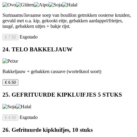
Surinaams/Javaanse soep van bouillon getrokken oosterse kruiden,
gevuld met o.a. kip, gekookt eitje, gebakken aardappel/frietjes,
taugé, gebakken uitjes + bakje rijst.
Esgotado
€ 7.50
24. TELO BAKKELJAUW
Bakkeljauw + gebakken cassave (wortelknol soort)
€ 6.50
25. GEFRITUURDE KIPKLUIFJES 5 STUKS
Esgotado
€ 4.50
26. Gefrituurde kipkluifjes, 10 stuks