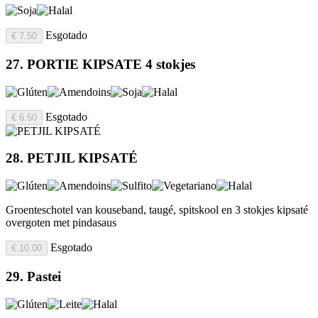
Esgotado
€ 7.50
27. PORTIE KIPSATE 4 stokjes
Esgotado
€ 6.50
28. PETJIL KIPSATÉ
Groenteschotel van kouseband, taugé, spitskool en 3 stokjes kipsaté
overgoten met pindasaus
Esgotado
€ 10.00
29. Pastei